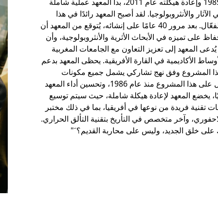
منذ تأسيس المعهد الوطني لعلوم الآثار والتراث عام 1985 وإعادة هيكلته عام 2011، بدأ المعهد عملية شاملة
آثار والأنثروبولوجيا. لقد أصبح المعهد رائدًا في هذا
المجال منذ سنوات، ونتطلع إلى أن يواصل هذا الدور الفعّال. بعد مرور 40 عامًا على إنشائه، يُتوقع من المعهد أن
فاظ على تميزه في الأبحاث الأثرية والأنثروبولوجية، وأن
يُدعى المعهد إلى تعزيز التعاون مع الجامعات المغربية
أوساط الأكاديمية في القارة الأفريقية. يحظى المعهد بدعم
ذ هذا المشروع وفق نهج تشاركي يشمل جميع مكونات
المعهد: هيئة التدريس، والموظفين، والطلاب. بدأ العمل على هذا المشروع منذ عام 1986، وتحسين أداء المعهد
اليًا، يخضع المعهد لإعادة هيكلة شاملة، حيث سيتم توسيع
 تقنية فريدة من نوعها في أفريقيا، بما في ذلك مختبر
حفوري، وآخر متخصص في التأريخ بتقنية التألق الحراري.
 على خلق الجديد، وليس على محاربة القديم؟ َ"