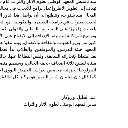
تهدف إلى تطوير الاطروإعداد برامج للأبحاث في مجالي ال
يُحدث تغييرات في برامجه التعليمية والتكوينية، مع الح
يلعب دورًا بارزًا على المستويين الوطني والدولي. كما 
وتوسيع شراكاته الدولية، بالإضافة إلى الانفتاح على ال
كبير من وزير الشباب والثقافة والاتصال، ويتم تنفي
يعد امتدادًا لإنجازاته السابقة، وليس انقطاعًا عنها. ح
مبناه ليصبح ثلاثة أضعاف حجمه الحالي، وسيضم منصات
للبيولوجيا الجزيئية مخصص لدراسة الحمض النووي الا
كما قال دان ميلمان: "سر التغيير هو تركيز كل طاقتك
عبد الجليل بوزوكار
مدير المعهد الوطني لعلوم الآثار والتراث