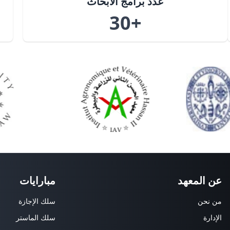
عدد برامج الابحاث
+30
عن المعهد
مبارايات
من نحن
سلك الإجازة
الإدارة
سلك الماستر