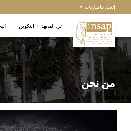
إتصل بنا
مباريات
عن المعهد
التكوين
الب
من نحن